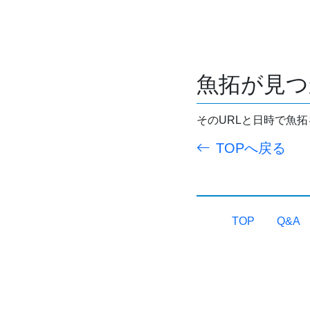
魚拓が見つ
そのURLと日時で魚
TOPへ戻る
TOP
Q&A