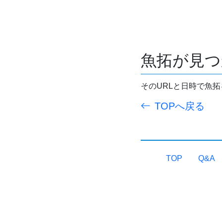
魚拓が見つ
そのURLと日時で魚
TOPへ戻る
TOP
Q&A