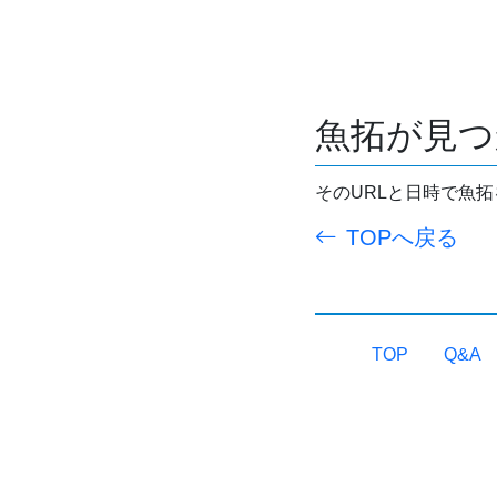
魚拓が見つ
そのURLと日時で魚
TOPへ戻る
TOP
Q&A