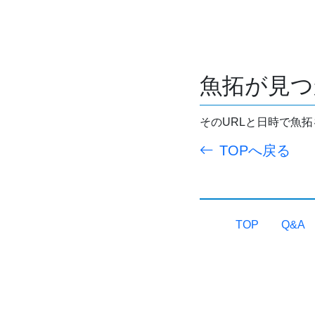
魚拓が見つ
そのURLと日時で魚
TOPへ戻る
TOP
Q&A