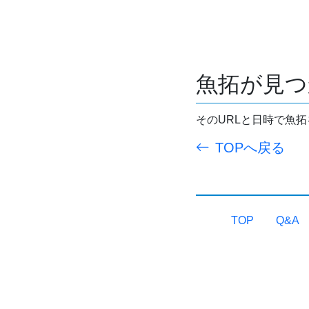
魚拓が見つ
そのURLと日時で魚
TOPへ戻る
TOP
Q&A