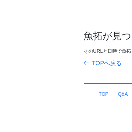
魚拓が見つ
そのURLと日時で魚
TOPへ戻る
TOP
Q&A