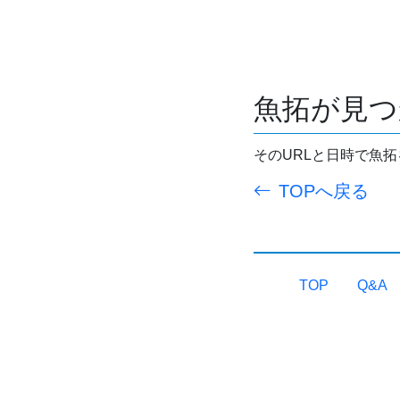
魚拓が見つ
そのURLと日時で魚
TOPへ戻る
TOP
Q&A