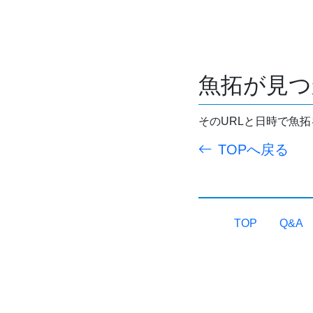
魚拓が見つ
そのURLと日時で魚
TOPへ戻る
TOP
Q&A