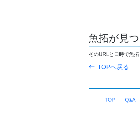
魚拓が見つ
そのURLと日時で魚
TOPへ戻る
TOP
Q&A