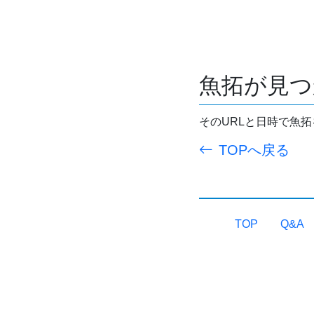
魚拓が見つ
そのURLと日時で魚
TOPへ戻る
TOP
Q&A