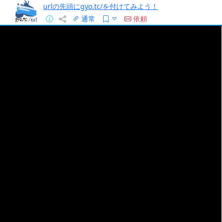
urlの先頭にgyo.tc/を付けてみよう！
通常
依頼