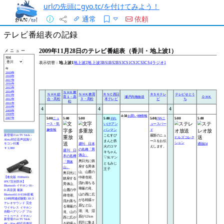
urlの先頭にgyo.tc/を付けてみよう！
通常
依頼