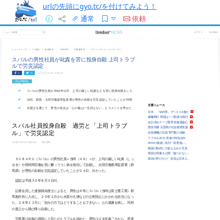
urlの先頭にgyo.tc/を付けてみよう！
通常
依頼