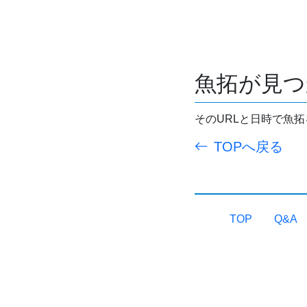
魚拓が見つ
そのURLと日時で魚
TOPへ戻る
TOP
Q&A