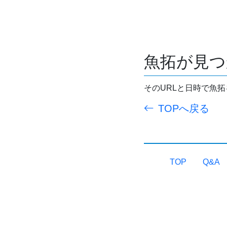
魚拓が見つ
そのURLと日時で魚
TOPへ戻る
TOP
Q&A