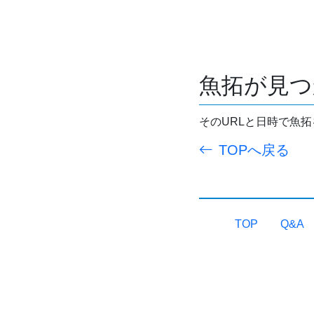
魚拓が見つ
そのURLと日時で魚
TOPへ戻る
TOP
Q&A