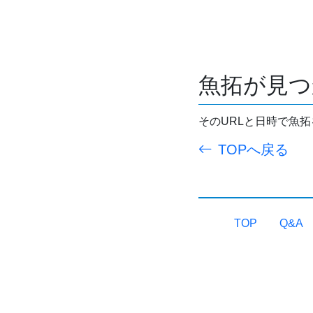
魚拓が見つ
そのURLと日時で魚
TOPへ戻る
TOP
Q&A