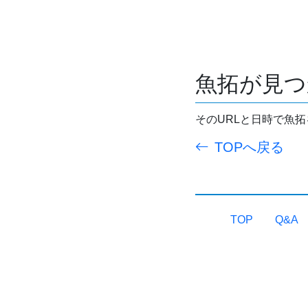
魚拓が見つ
そのURLと日時で魚
TOPへ戻る
TOP
Q&A