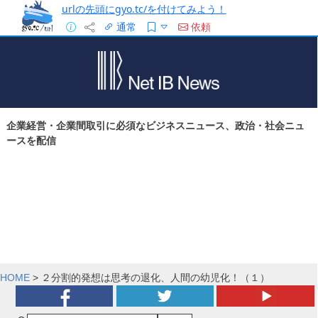
urlの先頭にgyo.tc/を付けてみよう！
通常
依頼