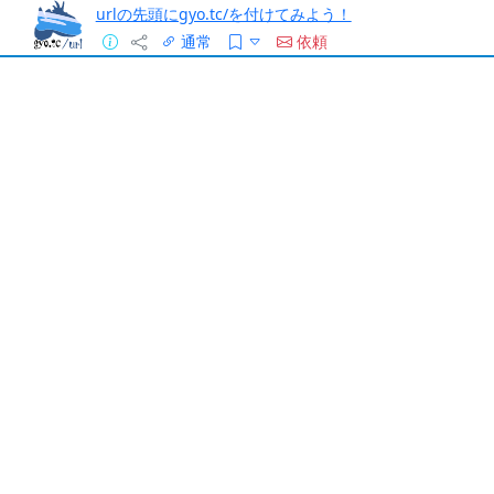
urlの先頭にgyo.tc/を付けてみよう！
通常
依頼