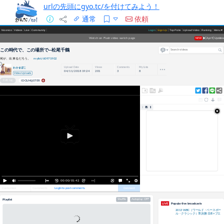
urlの先頭にgyo.tc/を付けてみよう！
通常
依頼