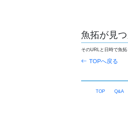
魚拓が見つ
そのURLと日時で魚
TOPへ戻る
TOP
Q&A