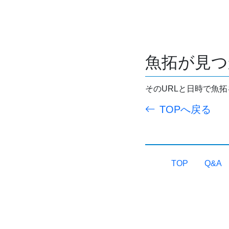
魚拓が見つ
そのURLと日時で魚
TOPへ戻る
TOP
Q&A