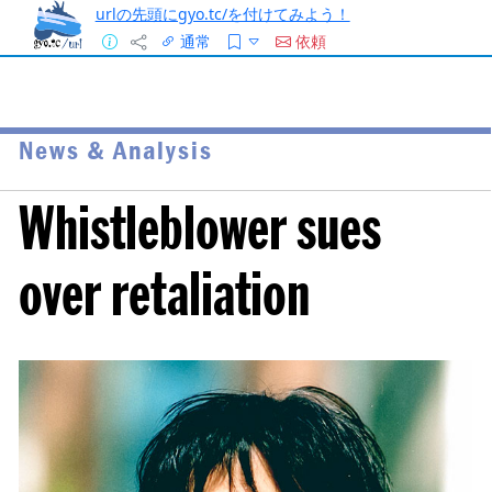
urlの先頭にgyo.tc/を付けてみよう！
通常
依頼