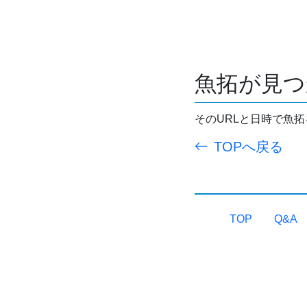
魚拓が見つ
そのURLと日時で魚
TOPへ戻る
TOP
Q&A