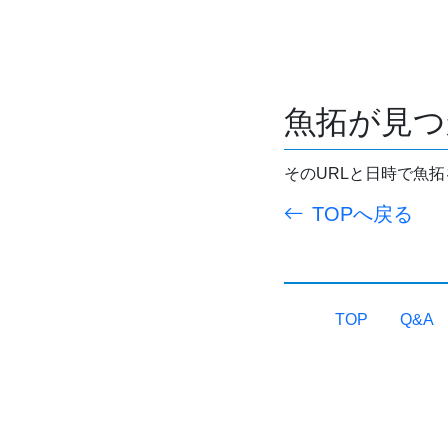
魚拓が見つ
そのURLと日時で魚
TOPへ戻る
TOP
Q&A