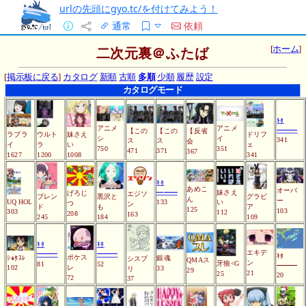
urlの先頭にgyo.tc/を付けてみよう！
通常
依頼