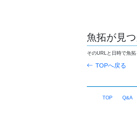
魚拓が見つ
そのURLと日時で魚
TOPへ戻る
TOP
Q&A