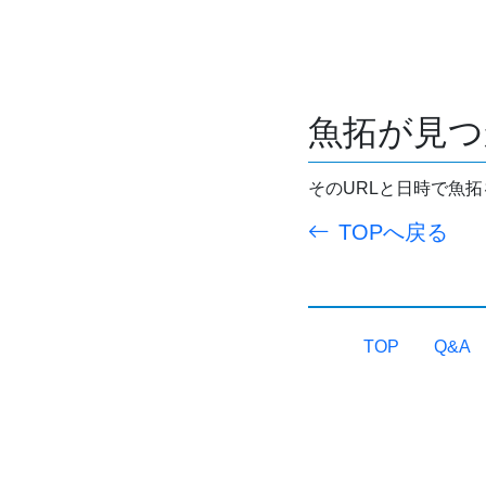
魚拓が見つ
そのURLと日時で魚
TOPへ戻る
TOP
Q&A