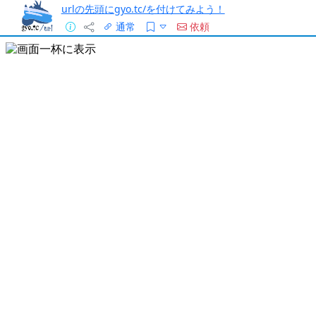
urlの先頭にgyo.tc/を付けてみよう！
通常
依頼