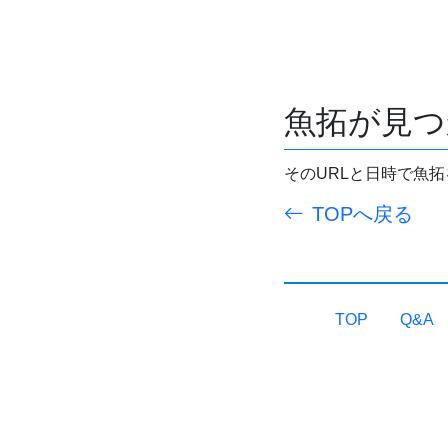
魚拓が見つ
そのURLと日時で魚
TOPへ戻る
TOP
Q&A