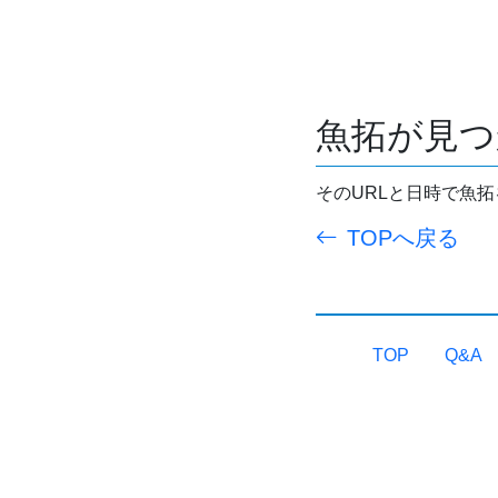
魚拓が見つ
そのURLと日時で魚
TOPへ戻る
TOP
Q&A