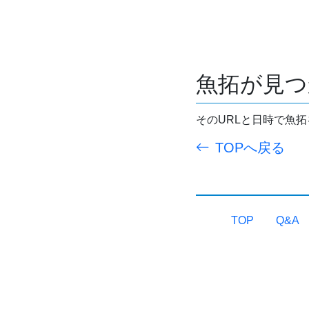
魚拓が見つ
そのURLと日時で魚
TOPへ戻る
TOP
Q&A