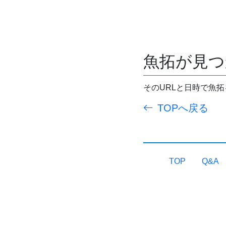
魚拓が見つ
そのURLと日時で魚
TOPへ戻る
TOP
Q&A