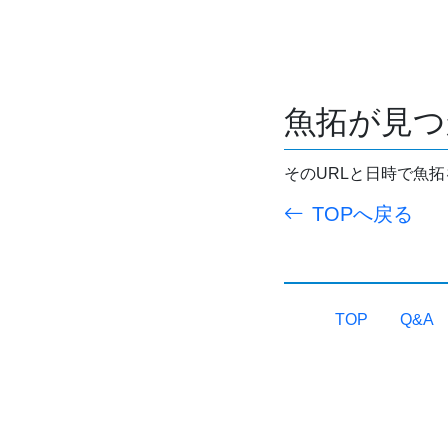
魚拓が見つ
そのURLと日時で魚
TOPへ戻る
TOP
Q&A