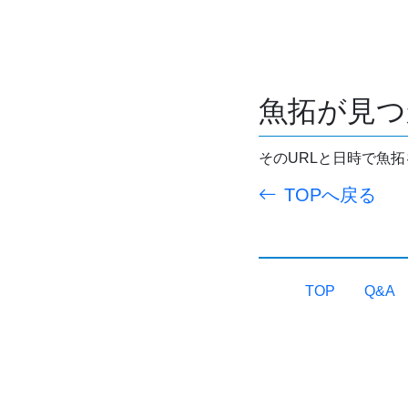
魚拓が見つ
そのURLと日時で魚
TOPへ戻る
TOP
Q&A