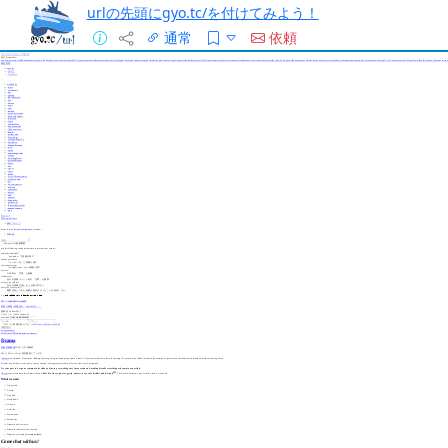
urlの先頭にgyo.tc/を付けてみよう！
通常
依頼