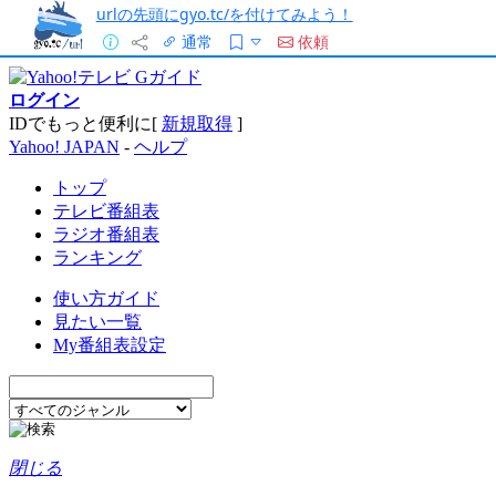
urlの先頭にgyo.tc/を付けてみよう！
通常
依頼