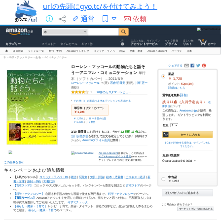
urlの先頭にgyo.tc/を付けてみよう！
通常
依頼