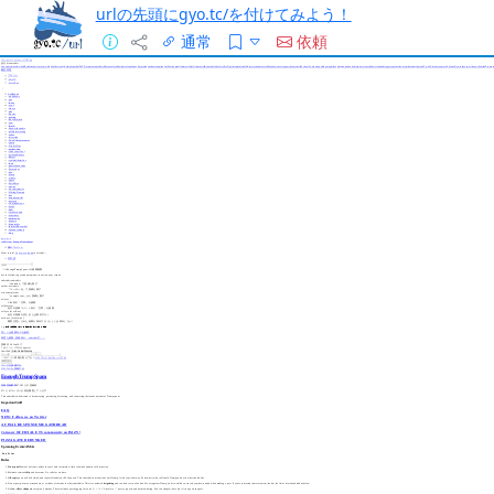
urlの先頭にgyo.tc/を付けてみよう！
通常
依頼