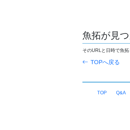
魚拓が見つ
そのURLと日時で魚
TOPへ戻る
TOP
Q&A