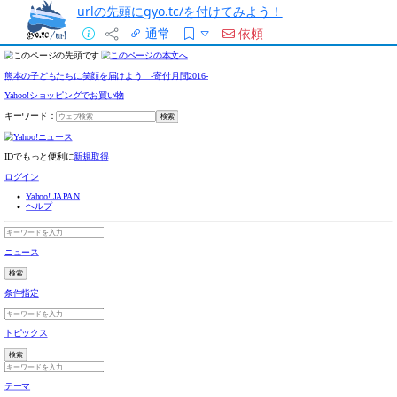
urlの先頭にgyo.tc/を付けてみよう！
通常
依頼