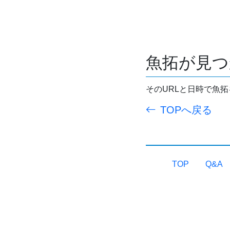
魚拓が見つ
そのURLと日時で魚
TOPへ戻る
TOP
Q&A