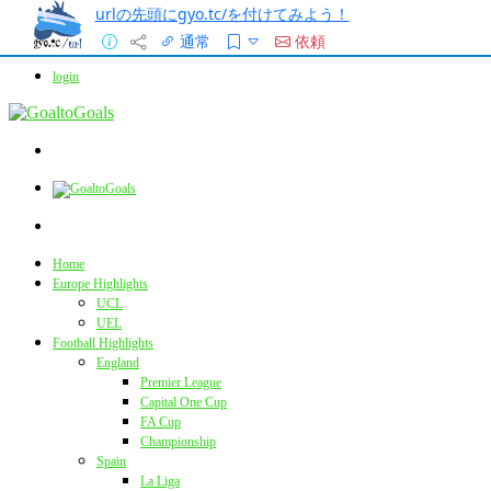
urlの先頭にgyo.tc/を付けてみよう！
通常
依頼