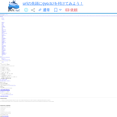
urlの先頭にgyo.tc/を付けてみよう！
通常
依頼