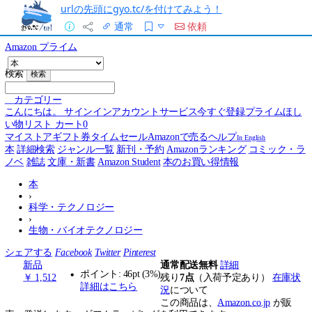
urlの先頭にgyo.tc/を付けてみよう！
通常
依頼