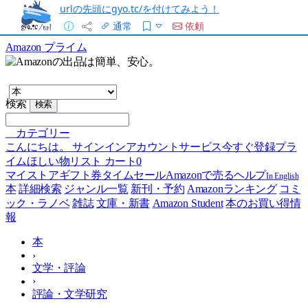
urlの先頭にgyo.tc/を付けてみよう！
通常
依頼