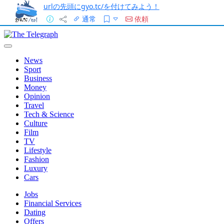
urlの先頭にgyo.tc/を付けてみよう！
通常
依頼