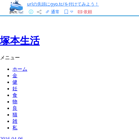
urlの先頭にgyo.tc/を付けてみよう！
通常
依頼