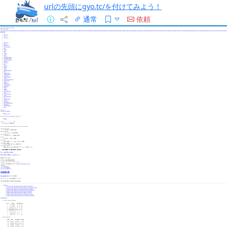
urlの先頭にgyo.tc/を付けてみよう！
通常
依頼